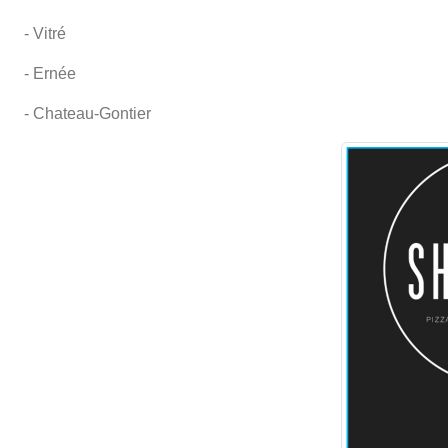
- Vitré
- Ernée
- Chateau-Gontier