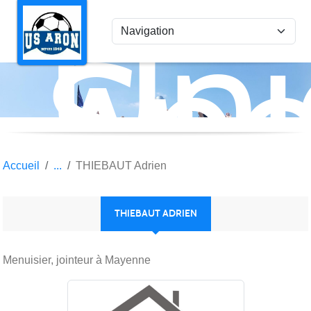
Uni
Panneau de gestion des cookies
Spo
Aro
Accueil
THIEBAUT Adrien
THIEBAUT ADRIEN
Menuisier, jointeur à Mayenne