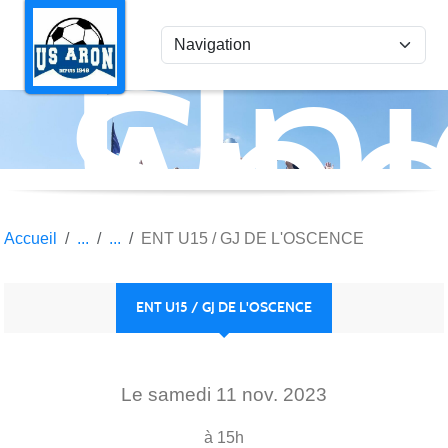
Uni
Panneau de gestion des cookies
Spo
Aro
Accueil
ENT U15 / GJ DE L'OSCENCE
ENT U15 / GJ DE L'OSCENCE
Le
samedi
11
nov.
2023
à 15h