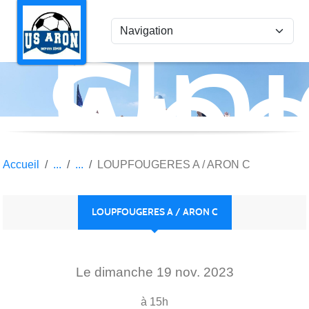
Uni
Panneau de gestion des cookies
Spo
Aro
Accueil
LOUPFOUGERES A / ARON C
LOUPFOUGERES A / ARON C
Le
dimanche
19
nov.
2023
à 15h