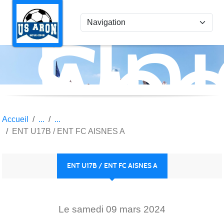
Uni
Panneau de gestion des cookies
Spo
Aro
Accueil
ENT U17B / ENT FC AISNES A
ENT U17B / ENT FC AISNES A
Le
samedi
09
mars
2024