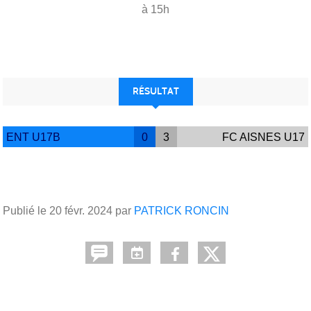
à 15h
RÉSULTAT
ENT U17B
0
3
FC AISNES U17
Publié le
20 févr. 2024
par
PATRICK RONCIN