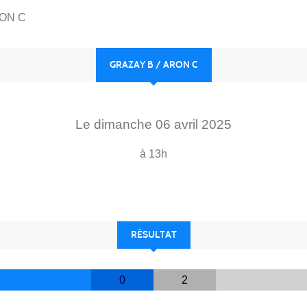
RON C
GRAZAY B / ARON C
Le
dimanche
06
avril
2025
à 13h
RÉSULTAT
0
2