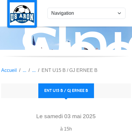
Uni
Panneau de gestion des cookies
Spo
Aro
Accueil
ENT U15 B / GJ ERNEE B
ENT U15 B / GJ ERNEE B
Le
samedi
03
mai
2025
à 15h