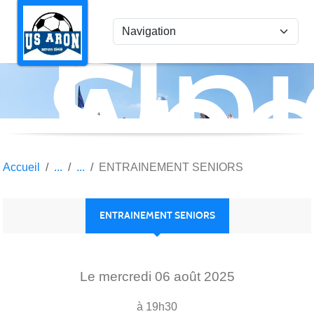
Uni
Panneau de gestion des cookies
Spo
Aro
Accueil
ENTRAINEMENT SENIORS
ENTRAINEMENT SENIORS
Le
mercredi
06
août
2025
à 19h30