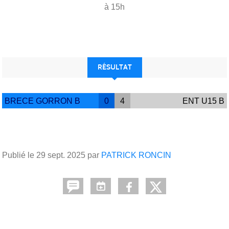
à 15h
RÉSULTAT
BRECE GORRON B
0
4
ENT U15 B
Publié le
29 sept. 2025
par
PATRICK RONCIN