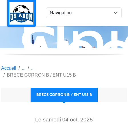
Uni
Panneau de gestion des cookies
Spo
Aro
Accueil
BRECE GORRON B / ENT U15 B
BRECE GORRON B / ENT U15 B
Le
samedi
04
oct.
2025