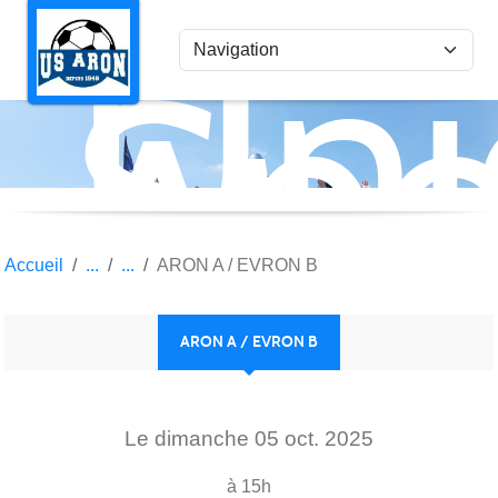
Uni
Panneau de gestion des cookies
Spo
Aro
Accueil
ARON A / EVRON B
ARON A / EVRON B
Le
dimanche
05
oct.
2025
à 15h