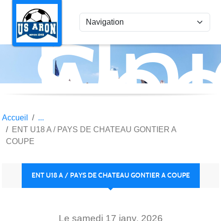
Uni
Panneau de gestion des cookies
Spo
Aro
Accueil
ENT U18 A / PAYS DE CHATEAU GONTIER A
COUPE
ENT U18 A / PAYS DE CHATEAU GONTIER A COUPE
Le
samedi
17
janv.
2026