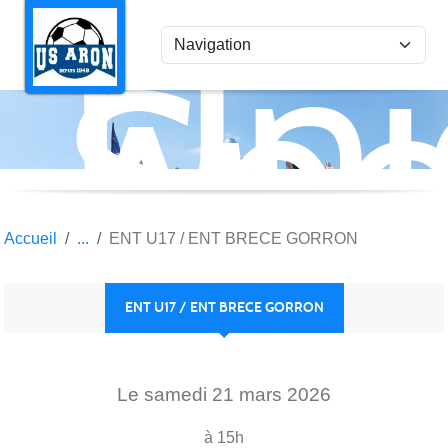
Uni
Panneau de gestion des cookies
Spo
Aro
Accueil
ENT U17 / ENT BRECE GORRON
ENT U17 / ENT BRECE GORRON
Le
samedi
21
mars
2026
à 15h