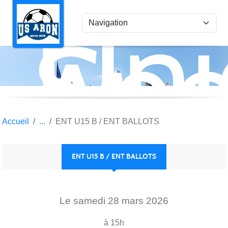
Uni
Panneau de gestion des cookies
Spo
Aro
Accueil
ENT U15 B / ENT BALLOTS
ENT U15 B / ENT BALLOTS
Le
samedi
28
mars
2026
à 15h