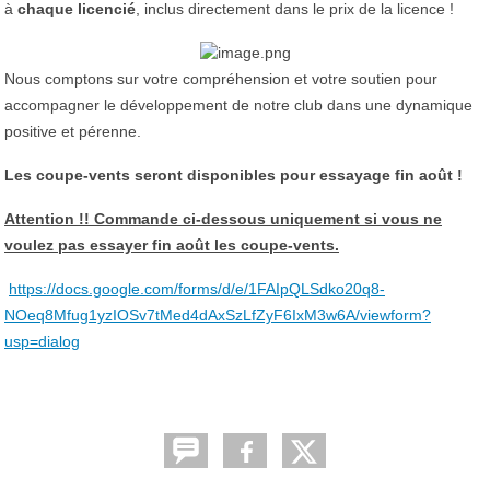
à
chaque licencié
, inclus directement dans le prix de la licence !
Nous comptons sur votre compréhension et votre soutien pour
accompagner le développement de notre club dans une dynamique
positive et pérenne.
Les coupe-vents seront disponibles pour essayage fin août !
Attention !! Commande ci-dessous uniquement si vous ne
voulez pas essayer fin août les coupe-vents.
https://docs.google.com/forms/d/e/1FAIpQLSdko20q8-
NOeq8Mfug1yzIOSv7tMed4dAxSzLfZyF6IxM3w6A/viewform?
usp=dialog