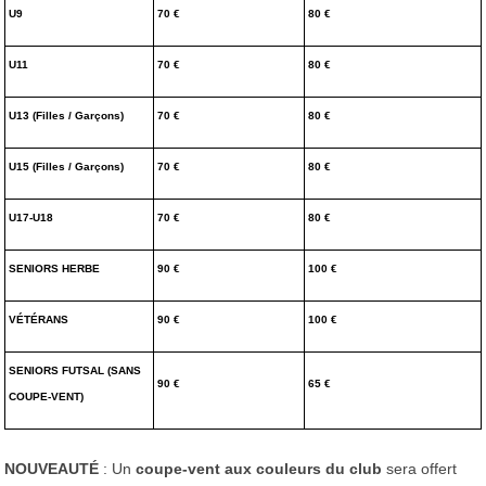
U9
70 €
80 €
U11
70 €
80 €
U13 (Filles / Garçons)
70 €
80 €
U15
(Filles / Garçons)
70 €
80 €
U17-U18
70 €
80 €
SENIORS HERBE
90 €
100 €
VÉTÉRANS
90 €
100 €
SENIORS FUTSAL (SANS
90 €
65 €
COUPE-VENT)
NOUVEAUTÉ
: Un
coupe-vent aux couleurs du club
sera offert