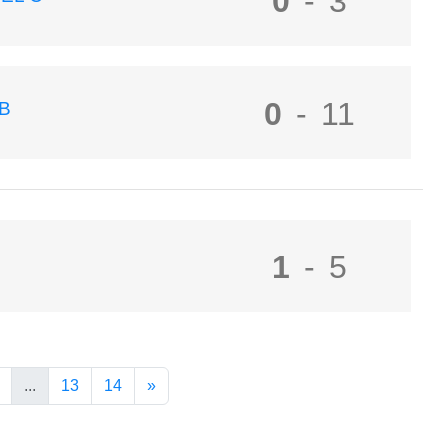
0
-
3
0
-
11
B
1
-
5
...
13
14
»