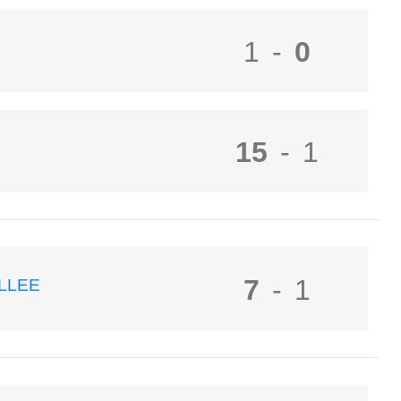
1
-
0
15
-
1
7
-
1
LLEE