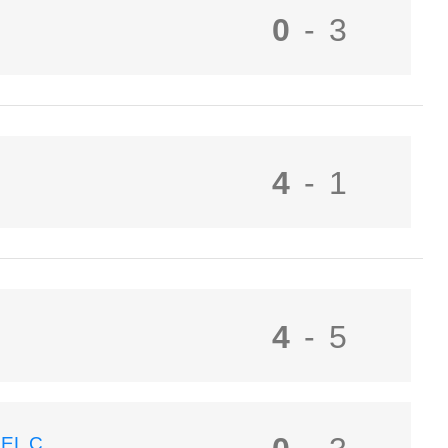
0
-
3
4
-
1
4
-
5
EL C