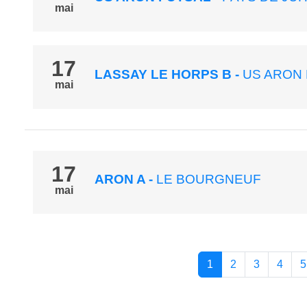
mai
17
LASSAY LE HORPS B
-
US ARON 
mai
17
ARON A
-
LE BOURGNEUF
mai
1
2
3
4
5